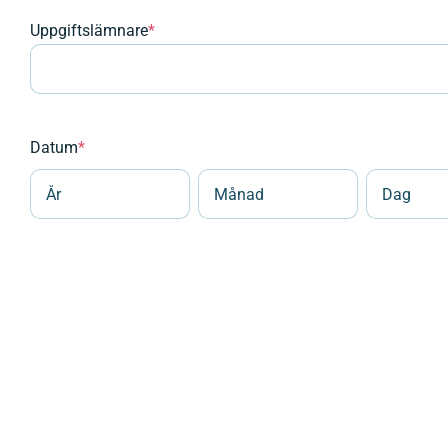
Uppgiftslämnare
*
Datum
*
År
Månad
Dag