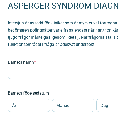
ASPERGER SYNDROM DIAGNO
Intervjun är avsedd för kliniker som är mycket väl förtrog
bedömaren poängsätter varje fråga endast när han/hon känne
tjugo frågor måste gås igenom i detalj. När frågorna ställs 
funktionsområdet i fråga är adekvat undersökt.
Barnets namn
*
Barnets födelsedatum
*
År
Månad
Dag