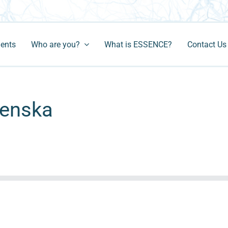
ments
Who are you?
What is ESSENCE?
Contact Us
venska