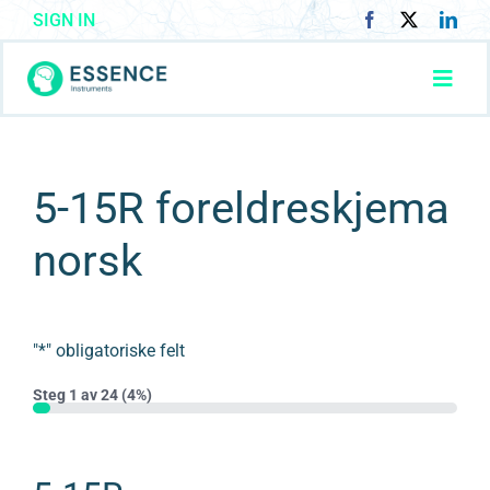
Skip
SIGN IN
to
content
Toggl
Navig
About us
5-15R foreldreskjema
Our Instruments
norsk
Who are you?
What is ESSENCE?
"*" obligatoriske felt
Steg 1 av 24 (4%)
Contact Us
4%